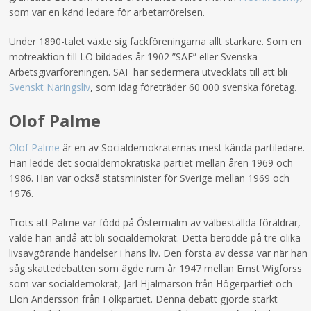
som var en känd ledare för arbetarrörelsen.
Under 1890-talet växte sig fackföreningarna allt starkare. Som en
motreaktion till LO bildades år 1902 ”SAF” eller Svenska
Arbetsgivarföreningen. SAF har sedermera utvecklats till att bli
Svenskt Näringsliv
, som idag företräder 60 000 svenska företag.
Olof Palme
Olof Palme
är en av Socialdemokraternas mest kända partiledare.
Han ledde det socialdemokratiska partiet mellan åren 1969 och
1986. Han var också statsminister för Sverige mellan 1969 och
1976.
Trots att Palme var född på Östermalm av välbeställda föräldrar,
valde han ändå att bli socialdemokrat. Detta berodde på tre olika
livsavgörande händelser i hans liv. Den första av dessa var när han
såg skattedebatten som ägde rum år 1947 mellan Ernst Wigforss
som var socialdemokrat, Jarl Hjalmarson från Högerpartiet och
Elon Andersson från Folkpartiet. Denna debatt gjorde starkt