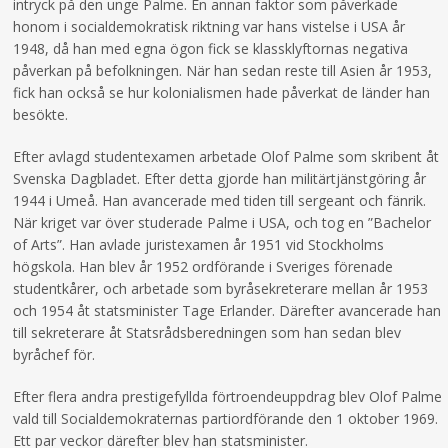
intryck på den unge Palme. En annan faktor som påverkade
honom i socialdemokratisk riktning var hans vistelse i USA år
1948, då han med egna ögon fick se klassklyftornas negativa
påverkan på befolkningen. När han sedan reste till Asien år 1953,
fick han också se hur kolonialismen hade påverkat de länder han
besökte.
Efter avlagd studentexamen arbetade Olof Palme som skribent åt
Svenska Dagbladet. Efter detta gjorde han militärtjänstgöring år
1944 i Umeå. Han avancerade med tiden till sergeant och fänrik.
När kriget var över studerade Palme i USA, och tog en ”Bachelor
of Arts”. Han avlade juristexamen år 1951 vid Stockholms
högskola. Han blev år 1952 ordförande i Sveriges förenade
studentkårer, och arbetade som byråsekreterare mellan år 1953
och 1954 åt statsminister Tage Erlander. Därefter avancerade han
till sekreterare åt Statsrådsberedningen som han sedan blev
byråchef för.
Efter flera andra prestigefyllda förtroendeuppdrag blev Olof Palme
vald till Socialdemokraternas partiordförande den 1 oktober 1969.
Ett par veckor därefter blev han statsminister.