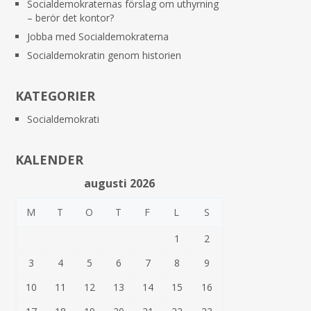
Socialdemokraternas förslag om uthyrning
– berör det kontor?
Jobba med Socialdemokraterna
Socialdemokratin genom historien
KATEGORIER
Socialdemokrati
KALENDER
augusti 2026
M
T
O
T
F
L
S
1
2
3
4
5
6
7
8
9
10
11
12
13
14
15
16