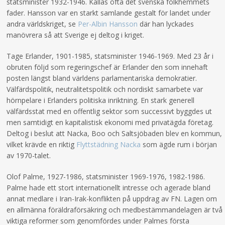
statsminister 1932-1946. Kallas ofta det svenska folkhemmets
fader. Hansson var en starkt samlande gestalt för landet under
andra världskriget, se
Per-Albin Hansson
där han lyckades
manövrera så att Sverige ej deltog i kriget.
Tage Erlander, 1901-1985, statsminister 1946-1969. Med 23 år i
obruten följd som regeringschef är Erlander den som innehaft
posten längst bland världens parlamentariska demokratier.
Välfärdspolitik, neutralitetspolitik och nordiskt samarbete var
hörnpelare i Erlanders politiska inriktning. En stark generell
välfärdsstat med en offentlig sektor som successivt byggdes ut
men samtidigt en kapitalistisk ekonomi med privatägda företag.
Deltog i beslut att Nacka, Boo och Saltsjöbaden blev en kommun,
vilket krävde en riktig
Flyttstädning Nacka
som ägde rum i början
av 1970-talet.
Olof Palme, 1927-1986, statsminister 1969-1976, 1982-1986.
Palme hade ett stort internationellt intresse och agerade bland
annat medlare i Iran-Irak-konflikten på uppdrag av FN. Lagen om
en allmänna föräldraförsäkring och medbestämmandelagen är två
viktiga reformer som genomfördes under Palmes första