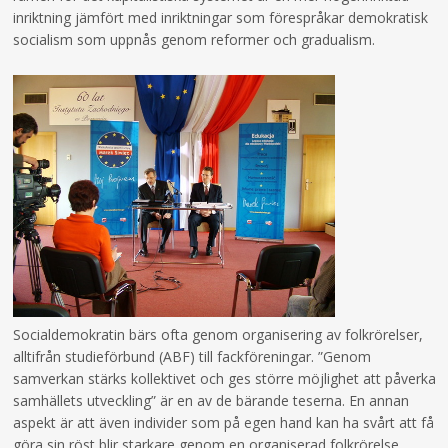
inriktning jämfört med inriktningar som förespråkar demokratisk
socialism som uppnås genom reformer och gradualism.
Socialdemokratin bärs ofta genom organisering av folkrörelser,
alltifrån studieförbund (ABF) till fackföreningar. ”Genom
samverkan stärks kollektivet och ges större möjlighet att påverka
samhällets utveckling” är en av de bärande teserna. En annan
aspekt är att även individer som på egen hand kan ha svårt att få
göra sin röst blir starkare genom en organiserad folkrörelse.