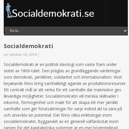
Socialdemokrati
on oktober 18, 2018
Socialdemokrati är en politisk ideologi som växte fram under
slutet av 1800-talet. Den präglas av grundläggande värderingar
som demokrati, jämlikhet, solidaritet och internationalism. Visst
bejakande finns kring samhälleligt ägande av produktionsresurser.
Ett centralt mål är att verka för ett samhälle där människor ges
likvärdiga möjligheter. Socialdemokratin vill minska skillnader i
inkomst, förmögenhet och makt för att skapa ett mer jämlikt
samhälle som ger förutsättningar för varje individ att ta vara på
och utveckla sin potential. Det finns olika inriktningar inom
socialdemokratin. Byggandet av en generell välfärdsstat inom
ramen för det kapitalistiska systemet är en mer högerinriktad