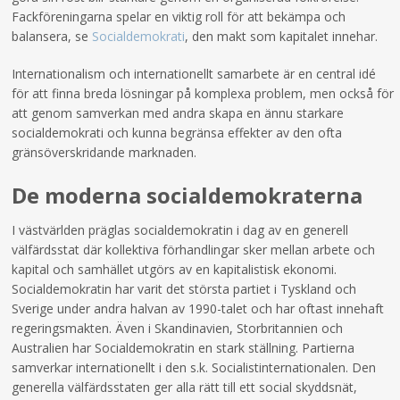
Fackföreningarna spelar en viktig roll för att bekämpa och
balansera, se
Socialdemokrati
, den makt som kapitalet innehar.
Internationalism och internationellt samarbete är en central idé
för att finna breda lösningar på komplexa problem, men också för
att genom samverkan med andra skapa en ännu starkare
socialdemokrati och kunna begränsa effekter av den ofta
gränsöverskridande marknaden.
De moderna socialdemokraterna
I västvärlden präglas socialdemokratin i dag av en generell
välfärdsstat där kollektiva förhandlingar sker mellan arbete och
kapital och samhället utgörs av en kapitalistisk ekonomi.
Socialdemokratin har varit det största partiet i Tyskland och
Sverige under andra halvan av 1990-talet och har oftast innehaft
regeringsmakten. Även i Skandinavien, Storbritannien och
Australien har Socialdemokratin en stark ställning. Partierna
samverkar internationellt i den s.k. Socialistinternationalen. Den
generella välfärdsstaten ger alla rätt till ett social skyddsnät,